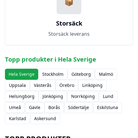
📦
Storsäck
Storsäck leverans
Topp produkter i
Hela Sverige
Hela Sverige
Stockholm
Göteborg
Malmö
Uppsala
Västerås
Örebro
Linköping
Helsingborg
Jönköping
Norrköping
Lund
Umeå
Gävle
Borås
Södertälje
Eskilstuna
Karlstad
Askersund