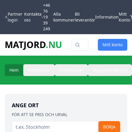
+46
76
Partner
Kontakta
Alla
Bli
Mitt
19
Information
login
oss
kommuner
leverantör
Konto
39
249
— Leverantör a
MATJORD
.NU
Mitt konto
Hem
Kommuner
Information
Mängdberäkning
ANGE ORT
FÖR ATT SE PRIS OCH URVAL
BÖRJA