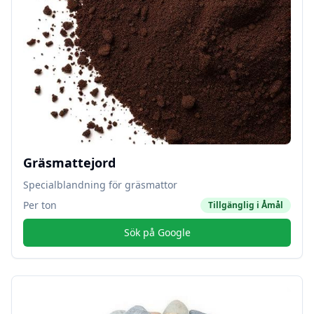
Gräsmattejord
Specialblandning för gräsmattor
Per ton
Tillgänglig i
Åmål
Sök på Google