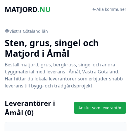
MATJORD
.NU
Alla kommuner
Västra Götaland
län
Sten, grus, singel och
Matjord i
Åmål
Beställ matjord, grus, bergkross, singel och andra
byggmaterial med leverans i
Åmål
,
Västra Götaland
.
Här hittar du lokala leverantörer som erbjuder snabb
leverans till bygg- och trädgårdsprojekt.
Leverantörer i
Anslut som leverantör
Åmål
(
0
)