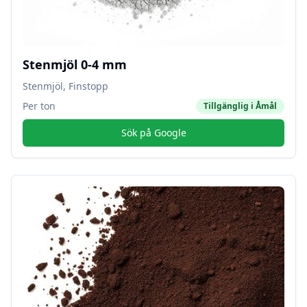
Stenmjöl 0-4 mm
Stenmjöl, Finstopp
Per ton
Tillgänglig i
Åmål
Sök på Google