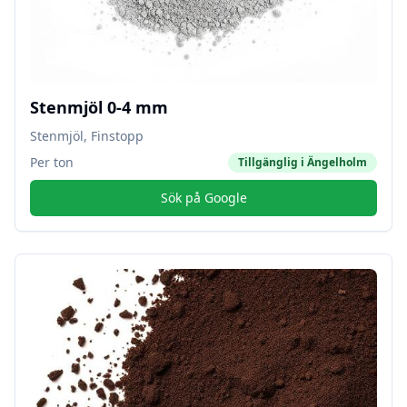
Stenmjöl 0-4 mm
Stenmjöl, Finstopp
Per ton
Tillgänglig i
Ängelholm
Sök på Google