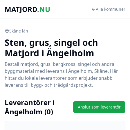
MATJORD
.NU
Alla kommuner
Skåne
län
Sten, grus, singel och
Matjord i
Ängelholm
Beställ matjord, grus, bergkross, singel och andra
byggmaterial med leverans i
Ängelholm
,
Skåne
. Här
hittar du lokala leverantörer som erbjuder snabb
leverans till bygg- och trädgårdsprojekt.
Leverantörer i
Anslut som leverantör
Ängelholm
(
0
)