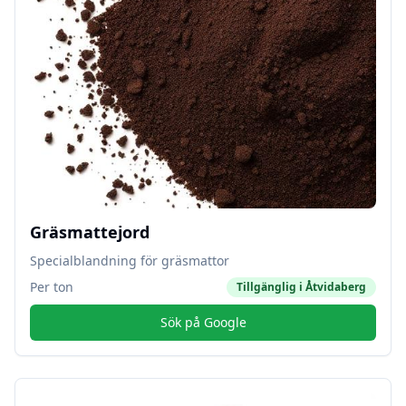
Gräsmattejord
Specialblandning för gräsmattor
Per ton
Tillgänglig i
Åtvidaberg
Sök på Google