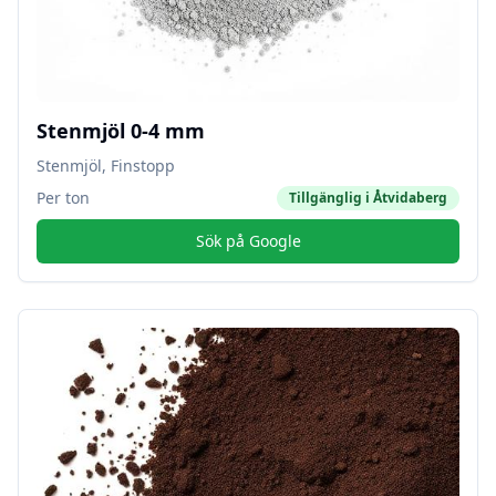
Stenmjöl 0-4 mm
Stenmjöl, Finstopp
Per ton
Tillgänglig i
Åtvidaberg
Sök på Google