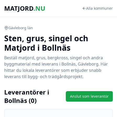
MATJORD
.NU
Alla kommuner
Gävleborg
län
Sten, grus, singel och
Matjord i
Bollnäs
Beställ matjord, grus, bergkross, singel och andra
byggmaterial med leverans i
Bollnäs
,
Gävleborg
. Här
hittar du lokala leverantörer som erbjuder snabb
leverans till bygg- och trädgårdsprojekt.
Leverantörer i
Anslut som leverantör
Bollnäs
(
0
)