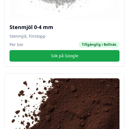
Stenmjöl 0-4 mm
Stenmjöl, Finstopp
Per ton
Tillgänglig i
Bollnäs
Sök på Google