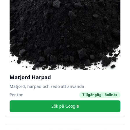
Matjord Harpad
Matjord, harpad och redo att använda
Per ton
Tillgänglig i
Bollnäs
Sök på Google