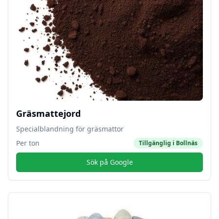
Gräsmattejord
Specialblandning för gräsmattor
Per ton
Tillgänglig i
Bollnäs
Sök på Google