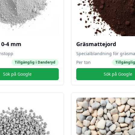
l 0-4 mm
Gräsmattejord
instopp
Specialblandning för gräsma
Per ton
Tillgänglig i
Danderyd
Tillgänglig
Sök på Google
Sök på Google