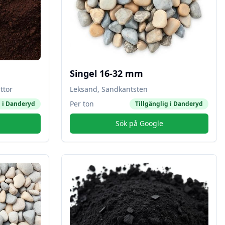
Singel 16-32 mm
ttor
Leksand, Sandkantsten
Per ton
 i
Danderyd
Tillgänglig i
Danderyd
Sök på Google