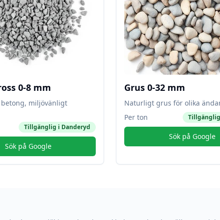
ross 0-8 mm
Grus 0-32 mm
betong, miljövänligt
Naturligt grus för olika änd
Per ton
Tillgänglig
Tillgänglig i
Danderyd
Sök på Google
Sök på Google