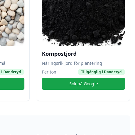
Kompostjord
amål
Näringsrik jord för plantering
Per ton
 i
Danderyd
Tillgänglig i
Danderyd
Sök på Google