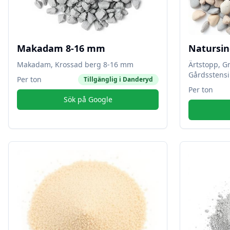
Makadam 8-16 mm
Natursin
Makadam, Krossad berg 8-16 mm
Ärtstopp, G
Gårdsstensi
Per ton
Tillgänglig i
Danderyd
Per ton
Sök på Google