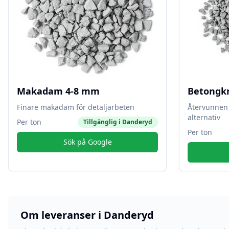
Makadam 4-8 mm
Betongk
Finare makadam för detaljarbeten
Återvunnen 
alternativ
Per ton
Tillgänglig i
Danderyd
Per ton
Sök på Google
Om leveranser i
Danderyd