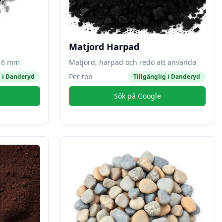
Matjord Harpad
-16 mm
Matjord, harpad och redo att använda
Per ton
 i
Danderyd
Tillgänglig i
Danderyd
Sök på Google