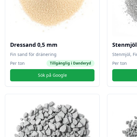
Dressand 0,5 mm
Stenmjö
Fin sand för dränering
Stenmjöl, F
Per ton
Per ton
Tillgänglig i
Danderyd
Sök på Google