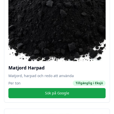
Matjord Harpad
Matjord, harpad och redo att använda
Per ton
Tillgänglig i
Eksjö
Sök på Google