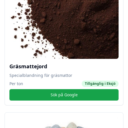
Gräsmattejord
Specialblandning för gräsmattor
Per ton
Tillgänglig i
Eksjö
Sök på Google