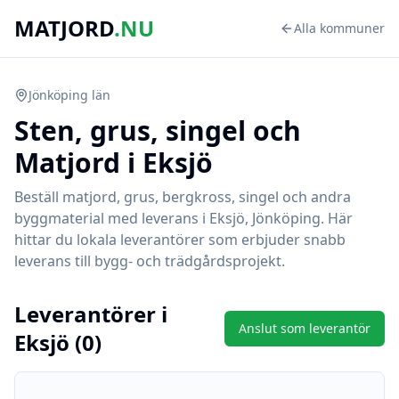
MATJORD
.NU
Alla kommuner
Jönköping
län
Sten, grus, singel och
Matjord i
Eksjö
Beställ matjord, grus, bergkross, singel och andra
byggmaterial med leverans i
Eksjö
,
Jönköping
. Här
hittar du lokala leverantörer som erbjuder snabb
leverans till bygg- och trädgårdsprojekt.
Leverantörer i
Anslut som leverantör
Eksjö
(
0
)