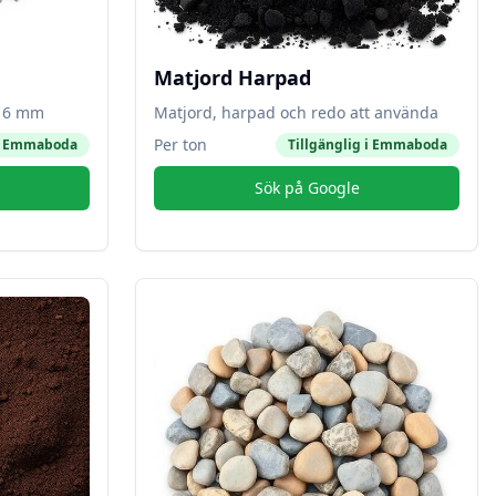
Matjord Harpad
-16 mm
Matjord, harpad och redo att använda
Per ton
i
Emmaboda
Tillgänglig i
Emmaboda
Sök på Google