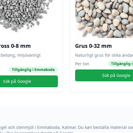
ross 0-8 mm
Grus 0-32 mm
betong, miljövänligt
Naturligt grus för olika änd
Per ton
Tillgänglig 
Tillgänglig i
Emmaboda
Sök på Google
Sök på Google
ngel och stenmjöl i
Emmaboda
,
Kalmar
. Du kan beställa material so