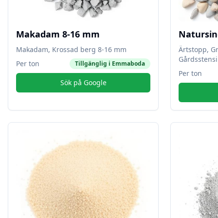
Makadam 8-16 mm
Natursin
Makadam, Krossad berg 8-16 mm
Ärtstopp, G
Gårdsstensi
Per ton
Tillgänglig i
Emmaboda
Per ton
Sök på Google