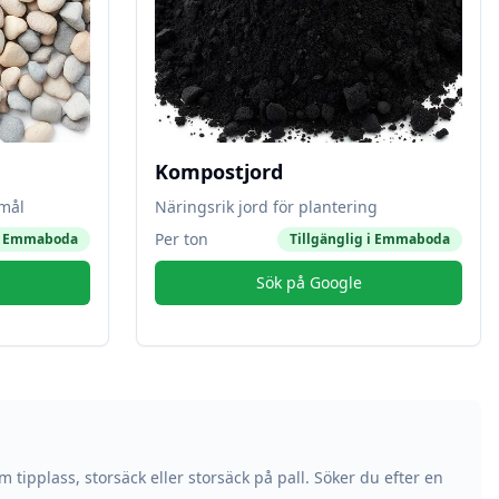
Kompostjord
amål
Näringsrik jord för plantering
Per ton
i
Emmaboda
Tillgänglig i
Emmaboda
Sök på Google
m tipplass, storsäck eller storsäck på pall. Söker du efter en