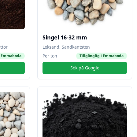
Singel 16-32 mm
ttor
Leksand, Sandkantsten
Per ton
i
Emmaboda
Tillgänglig i
Emmaboda
Sök på Google