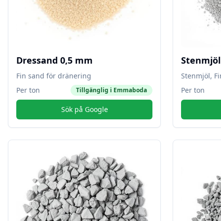
Dressand 0,5 mm
Stenmjö
Fin sand för dränering
Stenmjöl, F
Per ton
Per ton
Tillgänglig i
Emmaboda
Sök på Google