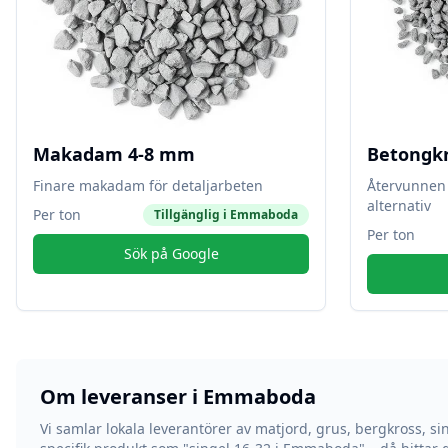
Makadam 4-8 mm
Betongk
Finare makadam för detaljarbeten
Återvunnen 
alternativ
Per ton
Tillgänglig i
Emmaboda
Per ton
Sök på Google
Om leveranser i
Emmaboda
Vi samlar lokala leverantörer av matjord, grus, bergkross, si