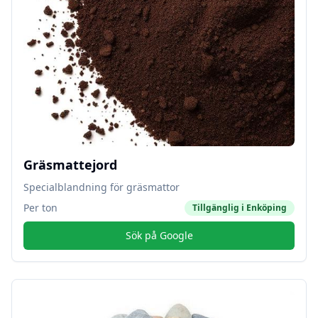
Gräsmattejord
Specialblandning för gräsmattor
Per ton
Tillgänglig i
Enköping
Sök på Google