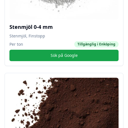
Stenmjöl 0-4 mm
Stenmjöl, Finstopp
Per ton
Tillgänglig i
Enköping
Sök på Google