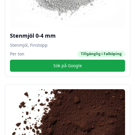
Stenmjöl 0-4 mm
Stenmjöl, Finstopp
Per ton
Tillgänglig i
Falköping
Sök på Google