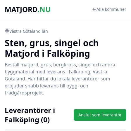
MATJORD
.NU
Alla kommuner
Västra Götaland
län
Sten, grus, singel och
Matjord i
Falköping
Beställ matjord, grus, bergkross, singel och andra
byggmaterial med leverans i
Falköping
,
Västra
Götaland
. Här hittar du lokala leverantörer som
erbjuder snabb leverans till bygg- och
trädgårdsprojekt.
Leverantörer i
Anslut som leverantör
Falköping
(
0
)