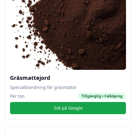
Gräsmattejord
Specialblandning för gräsmattor
Per ton
Tillgänglig i
Falköping
Sök på Google