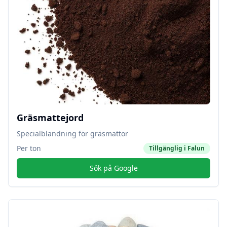
Gräsmattejord
Specialblandning för gräsmattor
Per ton
Tillgänglig i
Falun
Sök på Google