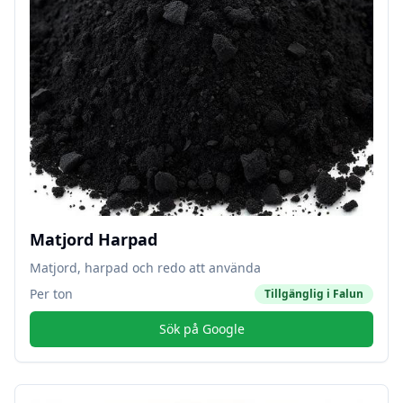
Matjord Harpad
Matjord, harpad och redo att använda
Per ton
Tillgänglig i
Falun
Sök på Google