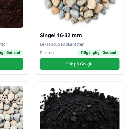
Singel 16-32 mm
ttor
Leksand, Sandkantsten
Per ton
ig i
Gotland
Tillgänglig i
Gotland
Sök på Google