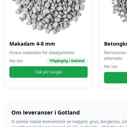
Makadam 4-8 mm
Betongk
Finare makadam för detaljarbeten
Återvunnen 
alternativ
Per ton
Tillgänglig i
Gotland
Per ton
Sök på Google
Om leveranser i
Gotland
Vi samlar lokala leverantörer av matjord, grus, bergkross, si