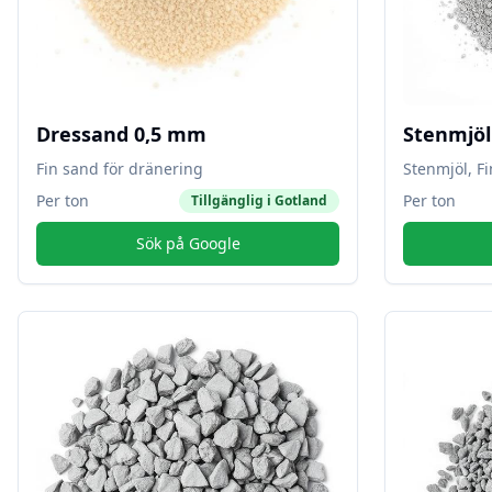
Dressand 0,5 mm
Stenmjö
Fin sand för dränering
Stenmjöl, F
Per ton
Per ton
Tillgänglig i
Gotland
Sök på Google