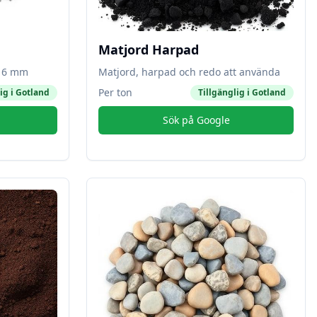
Matjord Harpad
-16 mm
Matjord, harpad och redo att använda
Per ton
ig i
Gotland
Tillgänglig i
Gotland
Sök på Google