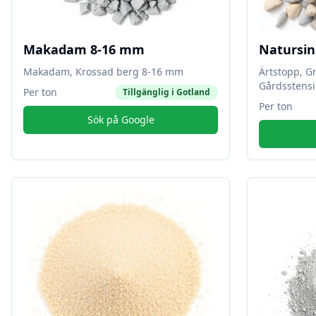
Makadam 8-16 mm
Natursin
Makadam, Krossad berg 8-16 mm
Ärtstopp, G
Gårdsstensi
Per ton
Tillgänglig i
Gotland
Per ton
Sök på Google