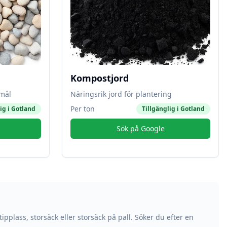
Kompostjord
amål
Näringsrik jord för plantering
Per ton
ig i
Gotland
Tillgänglig i
Gotland
Sök på Google
ipplass, storsäck eller storsäck på pall. Söker du efter en