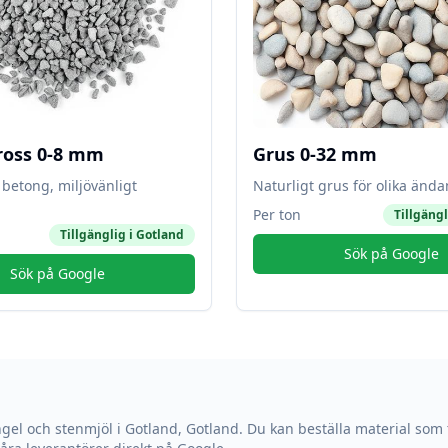
ross 0-8 mm
Grus 0-32 mm
betong, miljövänligt
Naturligt grus för olika änd
Per ton
Tillgängl
Tillgänglig i
Gotland
Sök på Google
Sök på Google
ngel och stenmjöl i
Gotland
,
Gotland
. Du kan beställa material som t