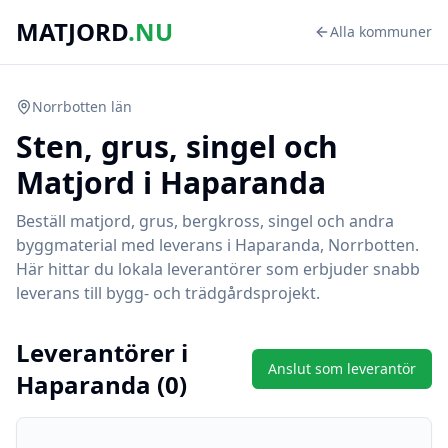
MATJORD
.NU
Alla kommuner
Norrbotten
län
Sten, grus, singel och
Matjord i
Haparanda
Beställ matjord, grus, bergkross, singel och andra
byggmaterial med leverans i
Haparanda
,
Norrbotten
.
Här hittar du lokala leverantörer som erbjuder snabb
leverans till bygg- och trädgårdsprojekt.
Leverantörer i
Anslut som leverantör
Haparanda
(
0
)