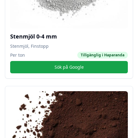
Stenmjöl 0-4 mm
Stenmjöl, Finstopp
Per ton
Tillgänglig i
Haparanda
Sök på Google