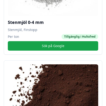
Stenmjöl 0-4 mm
Stenmjöl, Finstopp
Per ton
Tillgänglig i
Hultsfred
Sök på Google