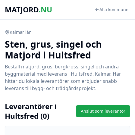
MATJORD
.NU
Alla kommuner
Kalmar
län
Sten, grus, singel och
Matjord i
Hultsfred
Beställ matjord, grus, bergkross, singel och andra
byggmaterial med leverans i
Hultsfred
,
Kalmar
. Här
hittar du lokala leverantörer som erbjuder snabb
leverans till bygg- och trädgårdsprojekt.
Leverantörer i
Anslut som leverantör
Hultsfred
(
0
)