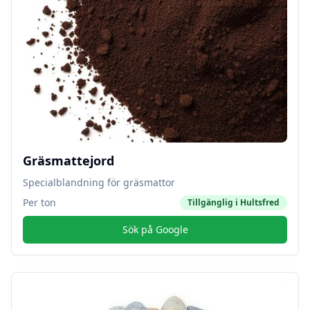
Gräsmattejord
Specialblandning för gräsmattor
Per ton
Tillgänglig i
Hultsfred
Sök på Google