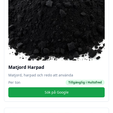
Matjord Harpad
Matjord, harpad och redo att använda
Per ton
Tillgänglig i
Hultsfred
Sök på Google