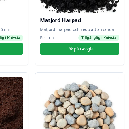
Matjord Harpad
-16 mm
Matjord, harpad och redo att använda
Per ton
lig i
Knivsta
Tillgänglig i
Knivsta
Sök på Google