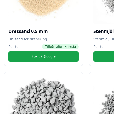
Dressand 0,5 mm
Stenmjö
Fin sand för dränering
Stenmjöl, F
Per ton
Per ton
Tillgänglig i
Knivsta
Sök på Google