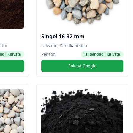
Singel 16-32 mm
ttor
Leksand, Sandkantsten
Per ton
lig i
Knivsta
Tillgänglig i
Knivsta
Sök på Google