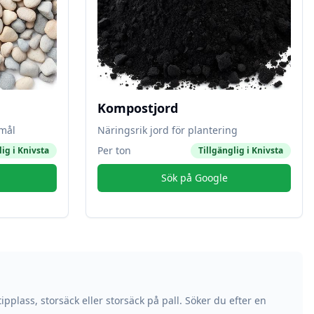
Kompostjord
amål
Näringsrik jord för plantering
Per ton
lig i
Knivsta
Tillgänglig i
Knivsta
Sök på Google
ipplass, storsäck eller storsäck på pall. Söker du efter en