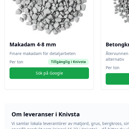
Makadam 4-8 mm
Betongk
Finare makadam för detaljarbeten
Återvunnen 
alternativ
Per ton
Tillgänglig i
Knivsta
Per ton
Sök på Google
Om leveranser i
Knivsta
Vi samlar lokala leverantörer av matjord, grus, bergkross, si