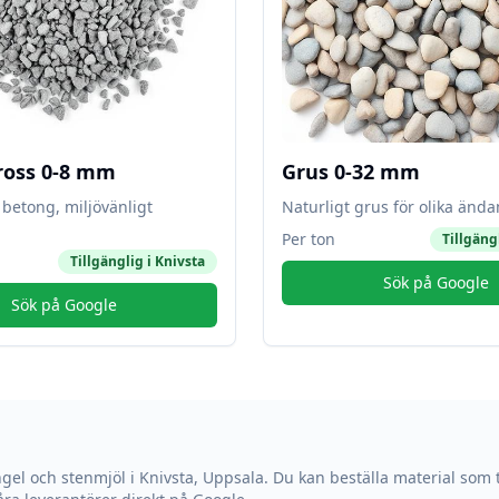
ross 0-8 mm
Grus 0-32 mm
betong, miljövänligt
Naturligt grus för olika änd
Per ton
Tillgäng
Tillgänglig i
Knivsta
Sök på Google
Sök på Google
ngel och stenmjöl i
Knivsta
,
Uppsala
. Du kan beställa material som t