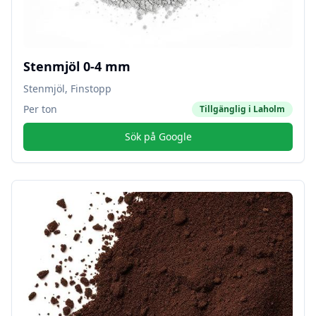
Stenmjöl 0-4 mm
Stenmjöl, Finstopp
Per ton
Tillgänglig i
Laholm
Sök på Google