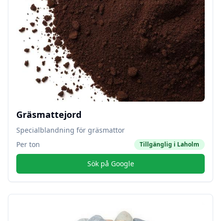
Gräsmattejord
Specialblandning för gräsmattor
Per ton
Tillgänglig i
Laholm
Sök på Google