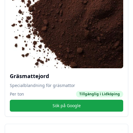
Gräsmattejord
Specialblandning för gräsmattor
Per ton
Tillgänglig i
Lidköping
Sök på Google