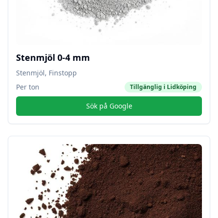
Stenmjöl 0-4 mm
Stenmjöl, Finstopp
Per ton
Tillgänglig i
Lidköping
Sök på Google