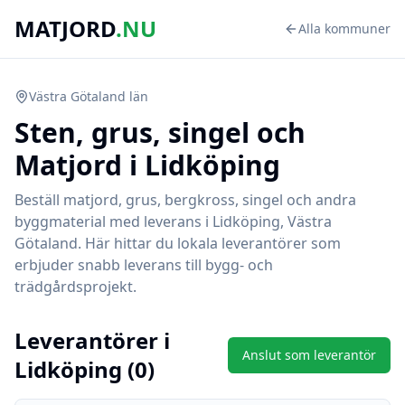
MATJORD
.NU
Alla kommuner
Västra Götaland
län
Sten, grus, singel och
Matjord i
Lidköping
Beställ matjord, grus, bergkross, singel och andra
byggmaterial med leverans i
Lidköping
,
Västra
Götaland
. Här hittar du lokala leverantörer som
erbjuder snabb leverans till bygg- och
trädgårdsprojekt.
Leverantörer i
Anslut som leverantör
Lidköping
(
0
)