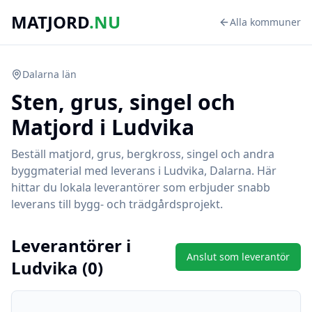
MATJORD
.NU
Alla kommuner
Dalarna
län
Sten, grus, singel och
Matjord i
Ludvika
Beställ matjord, grus, bergkross, singel och andra
byggmaterial med leverans i
Ludvika
,
Dalarna
. Här
hittar du lokala leverantörer som erbjuder snabb
leverans till bygg- och trädgårdsprojekt.
Leverantörer i
Anslut som leverantör
Ludvika
(
0
)