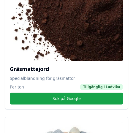
Gräsmattejord
Specialblandning för gräsmattor
Per ton
Tillgänglig i
Ludvika
Sök på Google