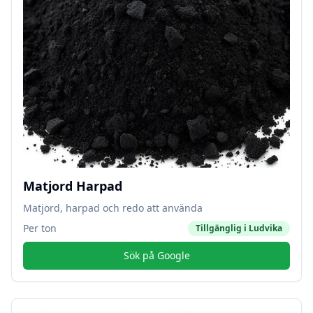
Matjord Harpad
Matjord, harpad och redo att använda
Per ton
Tillgänglig i
Ludvika
Sök på Google