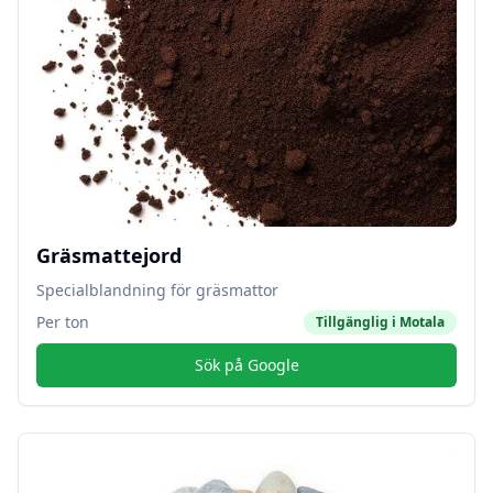
Gräsmattejord
Specialblandning för gräsmattor
Per ton
Tillgänglig i
Motala
Sök på Google