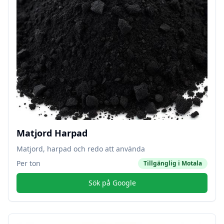
Matjord Harpad
Matjord, harpad och redo att använda
Per ton
Tillgänglig i
Motala
Sök på Google