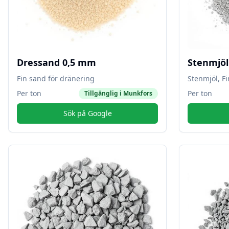
Dressand 0,5 mm
Stenmjö
Fin sand för dränering
Stenmjöl, F
Per ton
Per ton
Tillgänglig i
Munkfors
Sök på Google