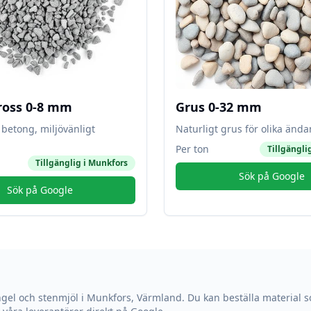
ross 0-8 mm
Grus 0-32 mm
betong, miljövänligt
Naturligt grus för olika änd
Per ton
Tillgängli
Tillgänglig i
Munkfors
Sök på Google
Sök på Google
ngel och stenmjöl i
Munkfors
,
Värmland
. Du kan beställa material s