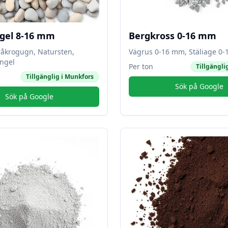
gel 8-16 mm
Bergkross 0-16 mm
råkrogugn, Natursten,
Vägrus 0-16 mm, Stäliage 0
ngel
Per ton
Tillgängli
Tillgänglig i
Munkfors
Sök på Google
Sök på Google