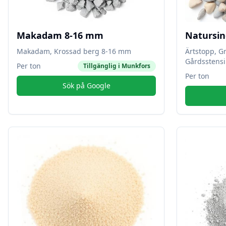
Makadam 8-16 mm
Natursin
Makadam, Krossad berg 8-16 mm
Ärtstopp, G
Gårdsstensi
Per ton
Tillgänglig i
Munkfors
Per ton
Sök på Google