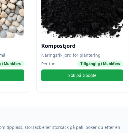
Kompostjord
amål
Näringsrik jord för plantering
Per ton
g i
Munkfors
Tillgänglig i
Munkfors
Sök på Google
om tipplass, storsäck eller storsäck på pall. Söker du efter en