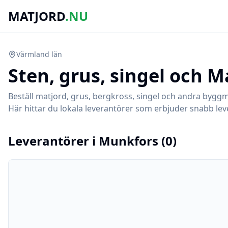
MATJORD
.NU
Värmland
län
Sten, grus, singel och M
Beställ matjord, grus, bergkross, singel och andra byggm
Här hittar du lokala leverantörer som erbjuder snabb leve
Leverantörer i
Munkfors
(
0
)