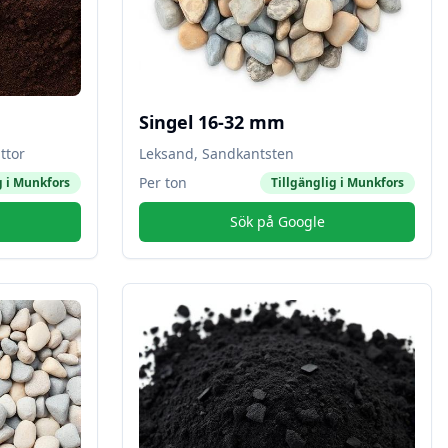
Singel 16-32 mm
ttor
Leksand, Sandkantsten
Per ton
g i
Munkfors
Tillgänglig i
Munkfors
Sök på Google