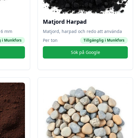
Matjord Harpad
-16 mm
Matjord, harpad och redo att använda
Per ton
g i
Munkfors
Tillgänglig i
Munkfors
Sök på Google