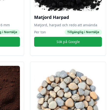
Matjord Harpad
-16 mm
Matjord, harpad och redo att använda
Per ton
g i
Norrtälje
Tillgänglig i
Norrtälje
Sök på Google