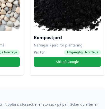
Kompostjord
amål
Näringsrik jord för plantering
Per ton
g i
Norrtälje
Tillgänglig i
Norrtälje
Sök på Google
om tipplass, storsäck eller storsäck på pall. Söker du efter en