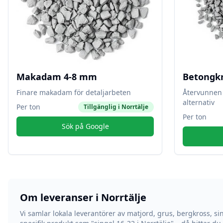
Makadam 4-8 mm
Betongk
Finare makadam för detaljarbeten
Återvunnen 
alternativ
Per ton
Tillgänglig i
Norrtälje
Per ton
Sök på Google
Om leveranser i
Norrtälje
Vi samlar lokala leverantörer av matjord, grus, bergkross, si