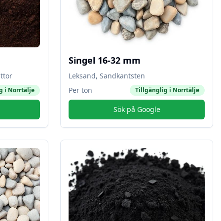
Singel 16-32 mm
ttor
Leksand, Sandkantsten
Per ton
g i
Norrtälje
Tillgänglig i
Norrtälje
Sök på Google