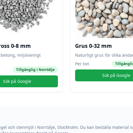
ross 0-8 mm
Grus 0-32 mm
betong, miljövänligt
Naturligt grus för olika änd
Per ton
Tillgängli
Tillgänglig i
Norrtälje
Sök på Google
Sök på Google
ngel och stenmjöl i
Norrtälje
,
Stockholm
. Du kan beställa material s