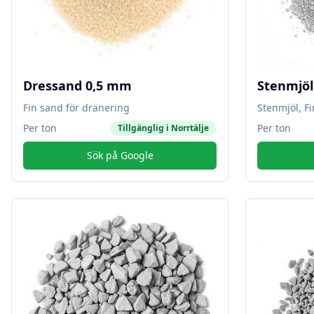
Dressand 0,5 mm
Stenmjö
Fin sand för dränering
Stenmjöl, F
Per ton
Per ton
Tillgänglig i
Norrtälje
Sök på Google