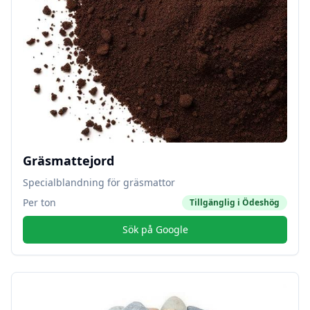
Gräsmattejord
Specialblandning för gräsmattor
Per ton
Tillgänglig i
Ödeshög
Sök på Google