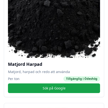
Matjord Harpad
Matjord, harpad och redo att använda
Per ton
Tillgänglig i
Ödeshög
Sök på Google