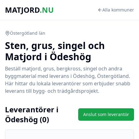
MATJORD
.NU
Alla kommuner
Östergötland
län
Sten, grus, singel och
Matjord i
Ödeshög
Beställ matjord, grus, bergkross, singel och andra
byggmaterial med leverans i
Ödeshög
,
Östergötland
.
Här hittar du lokala leverantörer som erbjuder snabb
leverans till bygg- och trädgårdsprojekt.
Leverantörer i
Anslut som leverantör
Ödeshög
(
0
)