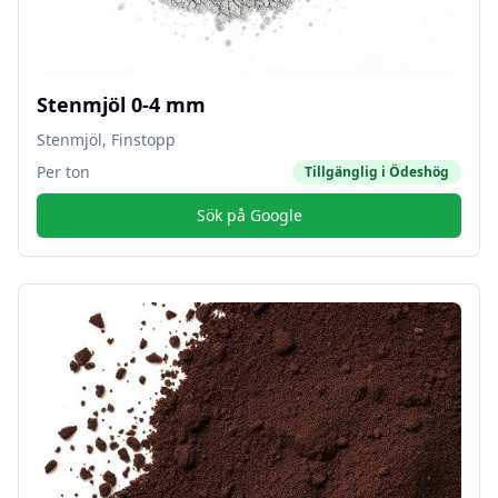
Stenmjöl 0-4 mm
Stenmjöl, Finstopp
Per ton
Tillgänglig i
Ödeshög
Sök på Google