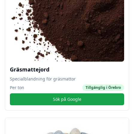
Gräsmattejord
Specialblandning för gräsmattor
Per ton
Tillgänglig i
Örebro
Sök på Google