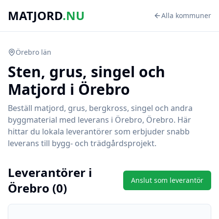
MATJORD
.NU
Alla kommuner
Örebro
län
Sten, grus, singel och
Matjord i
Örebro
Beställ matjord, grus, bergkross, singel och andra
byggmaterial med leverans i
Örebro
,
Örebro
. Här
hittar du lokala leverantörer som erbjuder snabb
leverans till bygg- och trädgårdsprojekt.
Leverantörer i
Anslut som leverantör
Örebro
(
0
)