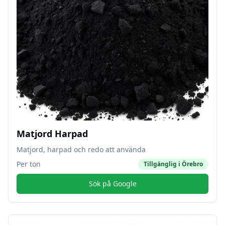
Matjord Harpad
Matjord, harpad och redo att använda
Per ton
Tillgänglig i
Örebro
Sök på Google