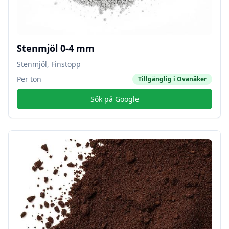
Stenmjöl 0-4 mm
Stenmjöl, Finstopp
Per ton
Tillgänglig i
Ovanåker
Sök på Google