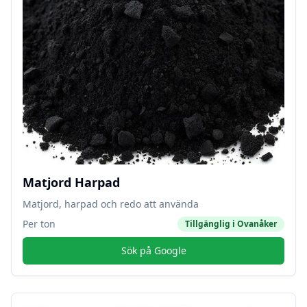
Matjord Harpad
Matjord, harpad och redo att använda
Per ton
Tillgänglig i
Ovanåker
Sök på Google