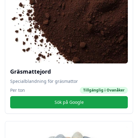
Gräsmattejord
Specialblandning för gräsmattor
Per ton
Tillgänglig i
Ovanåker
Sök på Google