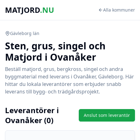
MATJORD
.NU
Alla kommuner
Gävleborg
län
Sten, grus, singel och
Matjord i
Ovanåker
Beställ matjord, grus, bergkross, singel och andra
byggmaterial med leverans i
Ovanåker
,
Gävleborg
. Här
hittar du lokala leverantörer som erbjuder snabb
leverans till bygg- och trädgårdsprojekt.
Leverantörer i
Anslut som leverantör
Ovanåker
(
0
)