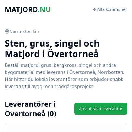
MATJORD
.NU
Alla kommuner
Norrbotten
län
Sten, grus, singel och
Matjord i
Övertorneå
Beställ matjord, grus, bergkross, singel och andra
byggmaterial med leverans i
Övertorneå
,
Norrbotten
.
Här hittar du lokala leverantörer som erbjuder snabb
leverans till bygg- och trädgårdsprojekt.
Leverantörer i
Anslut som leverantör
Övertorneå
(
0
)