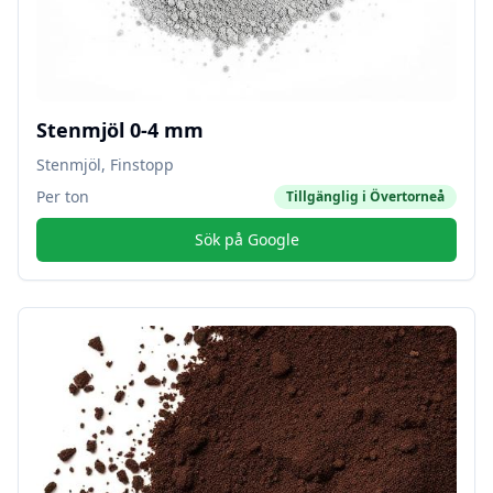
Stenmjöl 0-4 mm
Stenmjöl, Finstopp
Per ton
Tillgänglig i
Övertorneå
Sök på Google