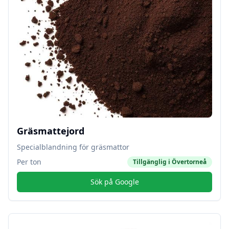
Gräsmattejord
Specialblandning för gräsmattor
Per ton
Tillgänglig i
Övertorneå
Sök på Google