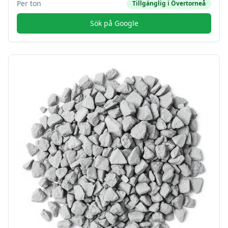
Per ton
Tillgänglig i
Övertorneå
Sök på Google