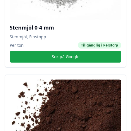
Stenmjöl 0-4 mm
Stenmjöl, Finstopp
Per ton
Tillgänglig i
Perstorp
Sök på Google