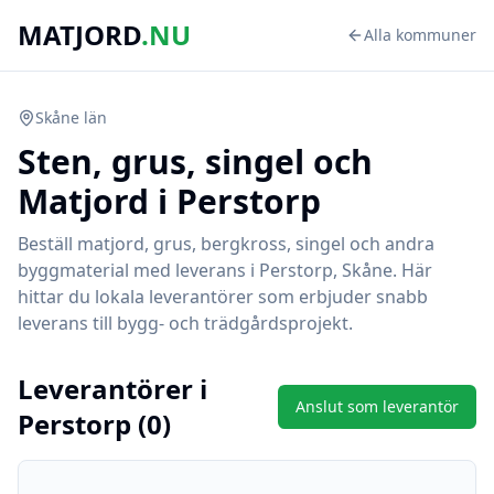
MATJORD
.NU
Alla kommuner
Skåne
län
Sten, grus, singel och
Matjord i
Perstorp
Beställ matjord, grus, bergkross, singel och andra
byggmaterial med leverans i
Perstorp
,
Skåne
. Här
hittar du lokala leverantörer som erbjuder snabb
leverans till bygg- och trädgårdsprojekt.
Leverantörer i
Anslut som leverantör
Perstorp
(
0
)