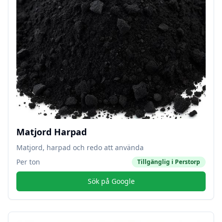
Matjord Harpad
Matjord, harpad och redo att använda
Per ton
Tillgänglig i
Perstorp
Sök på Google