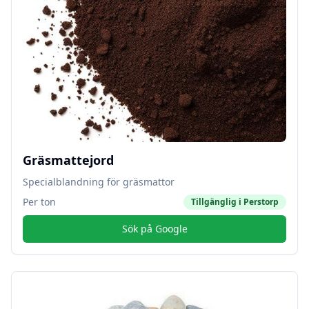
Gräsmattejord
Specialblandning för gräsmattor
Per ton
Tillgänglig i
Perstorp
Sök på Google