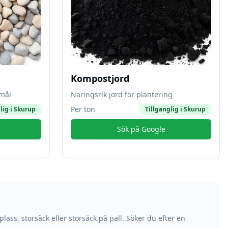
Kompostjord
amål
Näringsrik jord för plantering
Per ton
lig i
Skurup
Tillgänglig i
Skurup
Sök på Google
plass, storsäck eller storsäck på pall. Söker du efter en