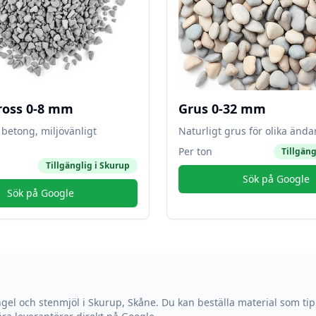
ross 0-8 mm
Grus 0-32 mm
betong, miljövänligt
Naturligt grus för olika änd
Per ton
Tillgäng
Tillgänglig i
Skurup
Sök på Google
Sök på Google
ngel och stenmjöl i
Skurup
,
Skåne
. Du kan beställa material som tip