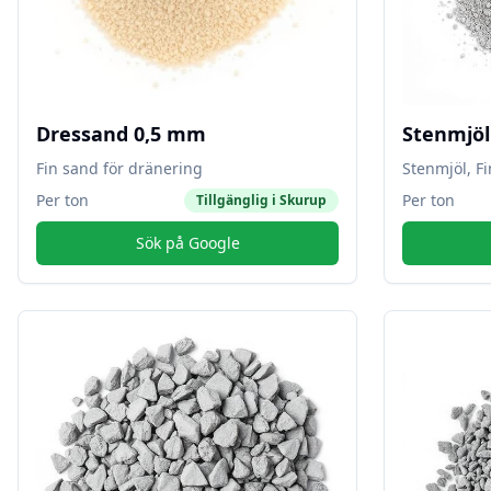
Dressand 0,5 mm
Stenmjö
Fin sand för dränering
Stenmjöl, F
Per ton
Per ton
Tillgänglig i
Skurup
Sök på Google