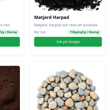
Matjord Harpad
-16 mm
Matjord, harpad och redo att använda
Per ton
lig i
Skurup
Tillgänglig i
Skurup
Sök på Google