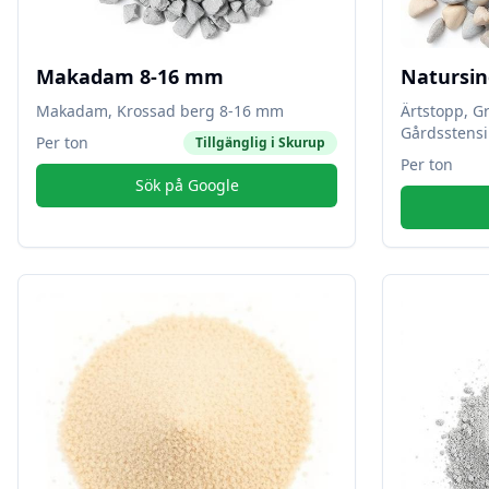
Makadam 8-16 mm
Natursin
Makadam, Krossad berg 8-16 mm
Ärtstopp, G
Gårdsstensi
Per ton
Tillgänglig i
Skurup
Per ton
Sök på Google