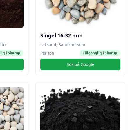
Singel 16-32 mm
ttor
Leksand, Sandkantsten
Per ton
lig i
Skurup
Tillgänglig i
Skurup
Sök på Google