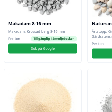
Makadam 8-16 mm
Natursin
Makadam, Krossad berg 8-16 mm
Ärtstopp, G
Gårdsstensi
Per ton
Tillgänglig i
Smedjebacken
Per ton
Sök på Google