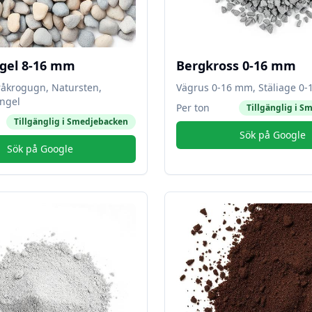
gel 8-16 mm
Bergkross 0-16 mm
råkrogugn, Natursten,
Vägrus 0-16 mm, Stäliage 0
ngel
Per ton
Tillgänglig i
Sm
Tillgänglig i
Smedjebacken
Sök på Google
Sök på Google