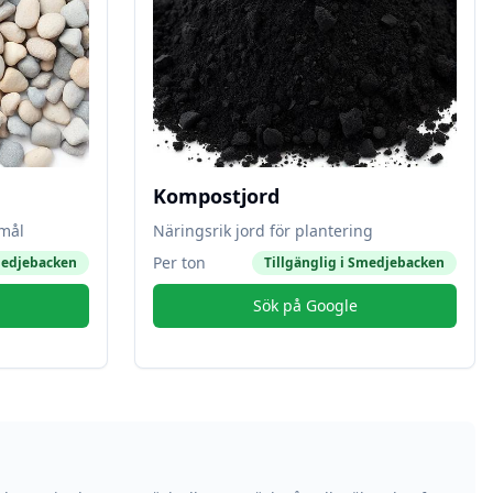
Kompostjord
amål
Näringsrik jord för plantering
Per ton
edjebacken
Tillgänglig i
Smedjebacken
Sök på Google