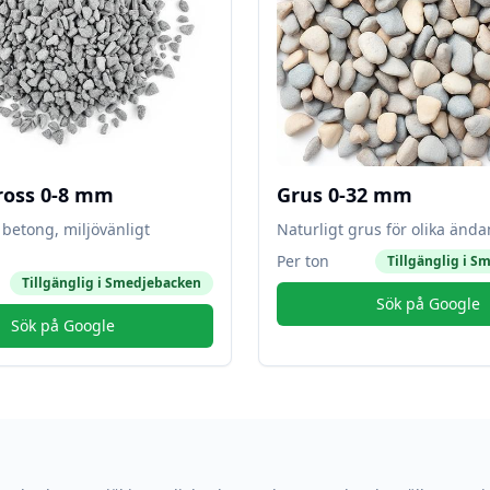
ross 0-8 mm
Grus 0-32 mm
betong, miljövänligt
Naturligt grus för olika änd
Per ton
Tillgänglig i
Sm
Tillgänglig i
Smedjebacken
Sök på Google
Sök på Google