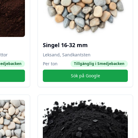
Singel 16-32 mm
ttor
Leksand, Sandkantsten
Per ton
edjebacken
Tillgänglig i
Smedjebacken
Sök på Google