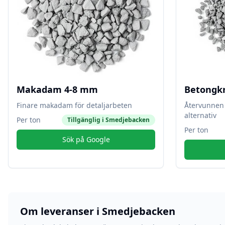
Makadam 4-8 mm
Betongk
Finare makadam för detaljarbeten
Återvunnen 
alternativ
Per ton
Tillgänglig i
Smedjebacken
Per ton
Sök på Google
Om leveranser i
Smedjebacken