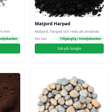
Matjord Harpad
-16 mm
Matjord, harpad och redo att använda
Per ton
edjebacken
Tillgänglig i
Smedjebacken
Sök på Google