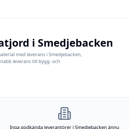
atjord i
Smedjebacken
aterial med leverans i
Smedjebacken
,
snabb leverans till bygg- och
Inga godkända leverantörer i
Smedjebacken
ännu