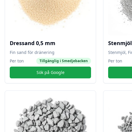
Dressand 0,5 mm
Stenmjö
Fin sand för dränering
Stenmjöl, F
Per ton
Per ton
Tillgänglig i
Smedjebacken
Sök på Google