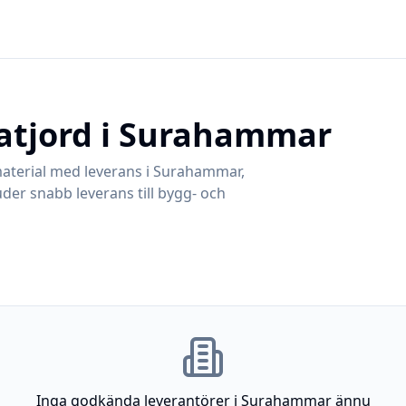
atjord i
Surahammar
aterial med leverans i
Surahammar
,
uder snabb leverans till bygg- och
Inga godkända leverantörer i
Surahammar
ännu