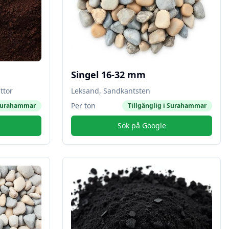
Singel 16-32 mm
ttor
Leksand, Sandkantsten
Per ton
urahammar
Tillgänglig i
Surahammar
Sök på Google