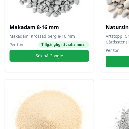
Makadam 8-16 mm
Natursin
Makadam, Krossad berg 8-16 mm
Ärtstopp, G
Gårdsstensi
Per ton
Tillgänglig i
Surahammar
Per ton
Sök på Google