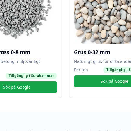
ross 0-8 mm
Grus 0-32 mm
betong, miljövänligt
Naturligt grus för olika änd
Per ton
Tillgänglig i
S
Tillgänglig i
Surahammar
Sök på Google
Sök på Google