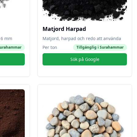
Matjord Harpad
-16 mm
Matjord, harpad och redo att använda
Per ton
urahammar
Tillgänglig i
Surahammar
Sök på Google