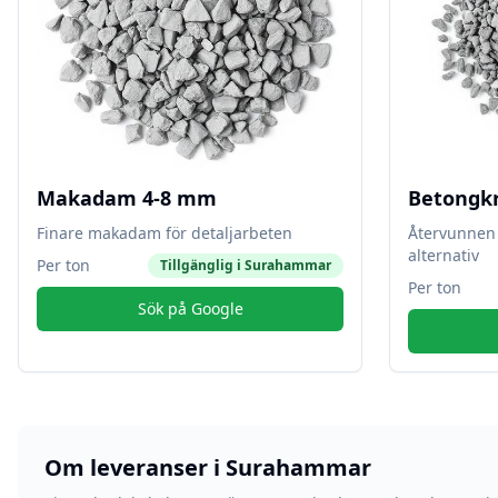
Makadam 4-8 mm
Betongk
Finare makadam för detaljarbeten
Återvunnen 
alternativ
Per ton
Tillgänglig i
Surahammar
Per ton
Sök på Google
Om leveranser i
Surahammar