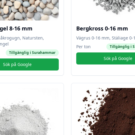
gel 8-16 mm
Bergkross 0-16 mm
råkrogugn, Natursten,
Vägrus 0-16 mm, Stäliage 0
ngel
Per ton
Tillgänglig i
S
Tillgänglig i
Surahammar
Sök på Google
Sök på Google