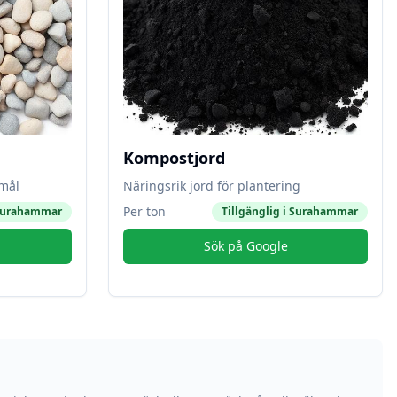
Kompostjord
amål
Näringsrik jord för plantering
Per ton
urahammar
Tillgänglig i
Surahammar
Sök på Google