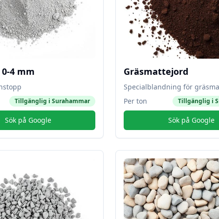
l 0-4 mm
Gräsmattejord
instopp
Specialblandning för gräsma
Per ton
Tillgänglig i
Surahammar
Tillgänglig i
S
Sök på Google
Sök på Google