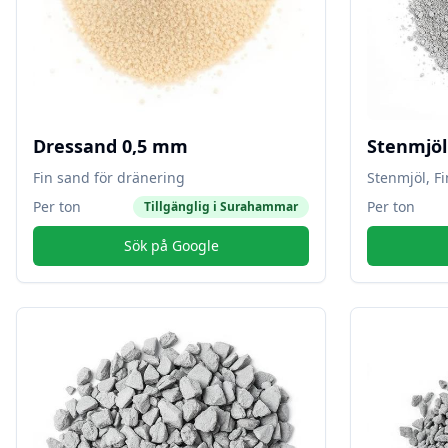
Dressand 0,5 mm
Stenmjö
Fin sand för dränering
Stenmjöl, F
Per ton
Per ton
Tillgänglig i
Surahammar
Sök på Google