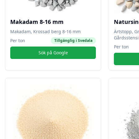
Makadam 8-16 mm
Natursin
Makadam, Krossad berg 8-16 mm
Ärtstopp, G
Gårdsstensi
Per ton
Tillgänglig i
Svedala
Per ton
Sök på Google