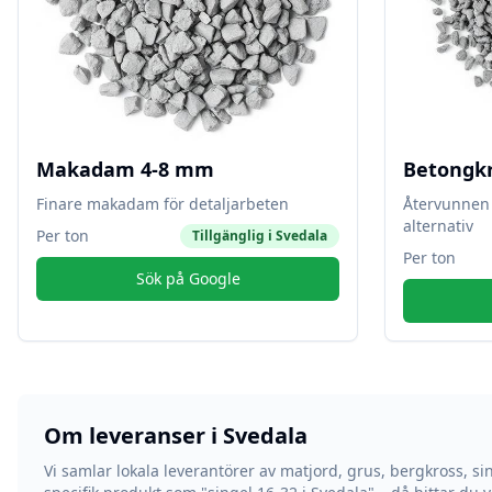
Makadam 4-8 mm
Betongk
Finare makadam för detaljarbeten
Återvunnen 
alternativ
Per ton
Tillgänglig i
Svedala
Per ton
Sök på Google
Om leveranser i
Svedala
Vi samlar lokala leverantörer av matjord, grus, bergkross, si