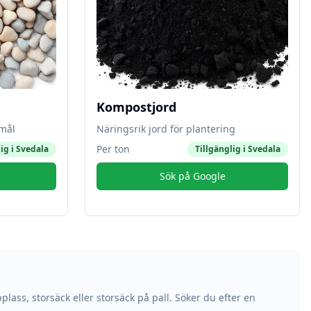
Kompostjord
amål
Näringsrik jord för plantering
Per ton
ig i
Svedala
Tillgänglig i
Svedala
Sök på Google
plass, storsäck eller storsäck på pall. Söker du efter en