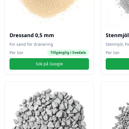
Dressand 0,5 mm
Stenmjö
Fin sand för dränering
Stenmjöl, F
Per ton
Per ton
Tillgänglig i
Svedala
Sök på Google