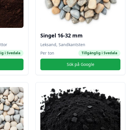
Singel 16-32 mm
ttor
Leksand, Sandkantsten
Per ton
ig i
Svedala
Tillgänglig i
Svedala
Sök på Google