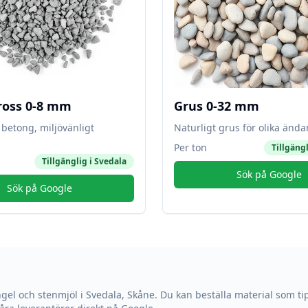
ross 0-8 mm
Grus 0-32 mm
betong, miljövänligt
Naturligt grus för olika änd
Per ton
Tillgängl
Tillgänglig i
Svedala
Sök på Google
Sök på Google
ngel och stenmjöl i
Svedala
,
Skåne
. Du kan beställa material som tip