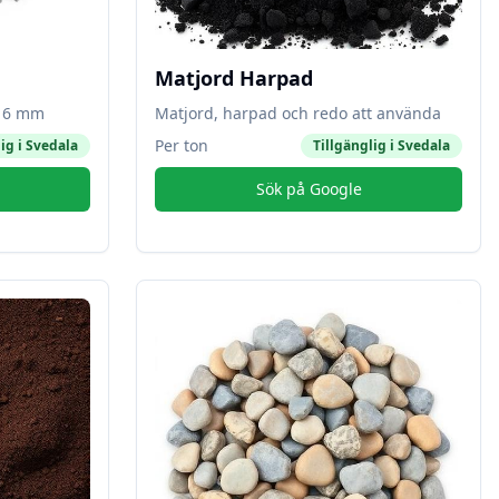
Matjord Harpad
-16 mm
Matjord, harpad och redo att använda
Per ton
ig i
Svedala
Tillgänglig i
Svedala
Sök på Google