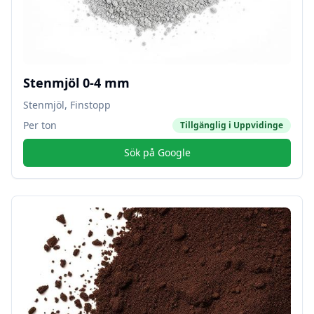
Stenmjöl 0-4 mm
Stenmjöl, Finstopp
Per ton
Tillgänglig i
Uppvidinge
Sök på Google