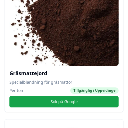
Gräsmattejord
Specialblandning för gräsmattor
Per ton
Tillgänglig i
Uppvidinge
Sök på Google