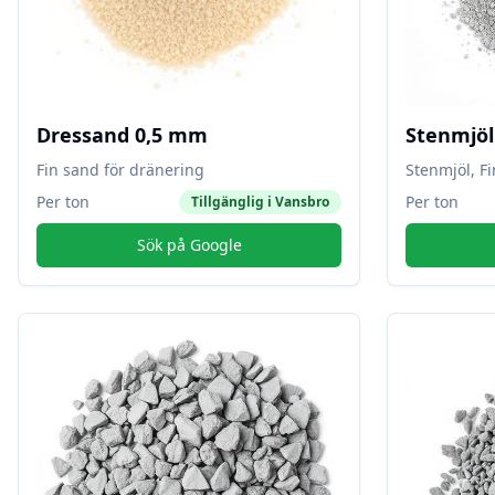
Dressand 0,5 mm
Stenmjö
Fin sand för dränering
Stenmjöl, F
Per ton
Per ton
Tillgänglig i
Vansbro
Sök på Google