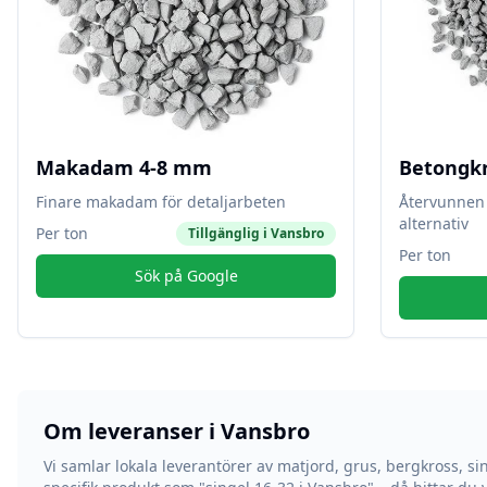
Makadam 4-8 mm
Betongk
Finare makadam för detaljarbeten
Återvunnen 
alternativ
Per ton
Tillgänglig i
Vansbro
Per ton
Sök på Google
Om leveranser i
Vansbro
Vi samlar lokala leverantörer av matjord, grus, bergkross, si