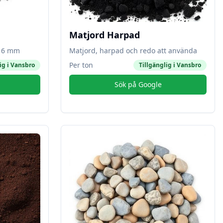
Matjord Harpad
-16 mm
Matjord, harpad och redo att använda
Per ton
ig i
Vansbro
Tillgänglig i
Vansbro
Sök på Google