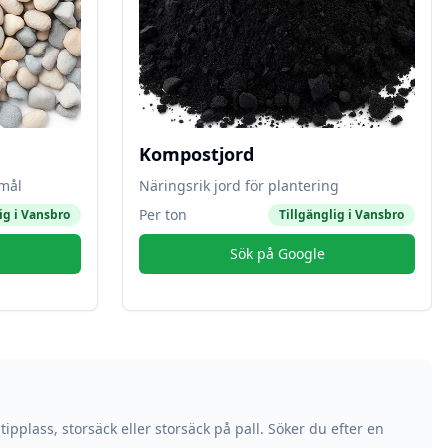
Kompostjord
amål
Näringsrik jord för plantering
Per ton
ig i
Vansbro
Tillgänglig i
Vansbro
Sök på Google
tipplass, storsäck eller storsäck på pall. Söker du efter en