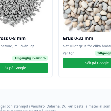
ross 0-8 mm
Grus 0-32 mm
betong, miljövänligt
Naturligt grus för olika änd
Per ton
Tillgängl
Tillgänglig i
Vansbro
Sök på Google
Sök på Google
ngel och stenmjöl i
Vansbro
,
Dalarna
. Du kan beställa material som 