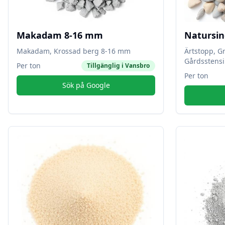
Makadam 8-16 mm
Natursin
Makadam, Krossad berg 8-16 mm
Ärtstopp, G
Gårdsstensi
Per ton
Tillgänglig i
Vansbro
Per ton
Sök på Google