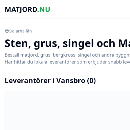
MATJORD
.NU
Dalarna
län
Sten, grus, singel och M
Beställ matjord, grus, bergkross, singel och andra byggm
Här hittar du lokala leverantörer som erbjuder snabb leve
Leverantörer i
Vansbro
(
0
)