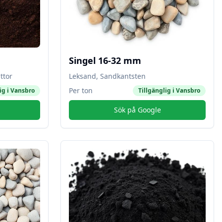
Singel 16-32 mm
ttor
Leksand, Sandkantsten
Per ton
ig i
Vansbro
Tillgänglig i
Vansbro
Sök på Google