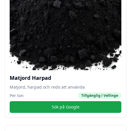
Matjord Harpad
Matjord, harpad och redo att använda
Per ton
Tillgänglig i
Vellinge
Sök på Google