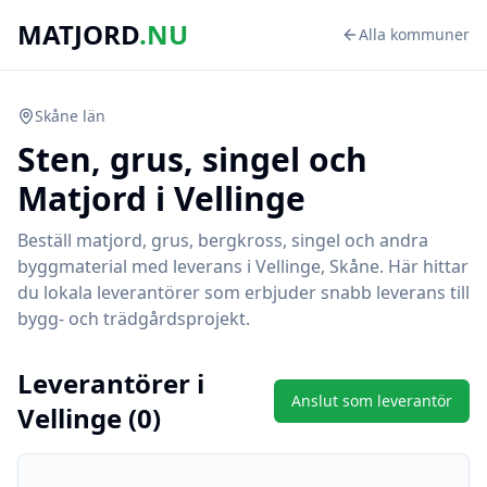
MATJORD
.NU
Alla kommuner
Skåne
län
Sten, grus, singel och
Matjord i
Vellinge
Beställ matjord, grus, bergkross, singel och andra
byggmaterial med leverans i
Vellinge
,
Skåne
. Här hittar
du lokala leverantörer som erbjuder snabb leverans till
bygg- och trädgårdsprojekt.
Leverantörer i
Anslut som leverantör
Vellinge
(
0
)