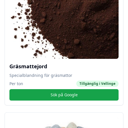
Gräsmattejord
Specialblandning för gräsmattor
Per ton
Tillgänglig i
Vellinge
Sök på Google